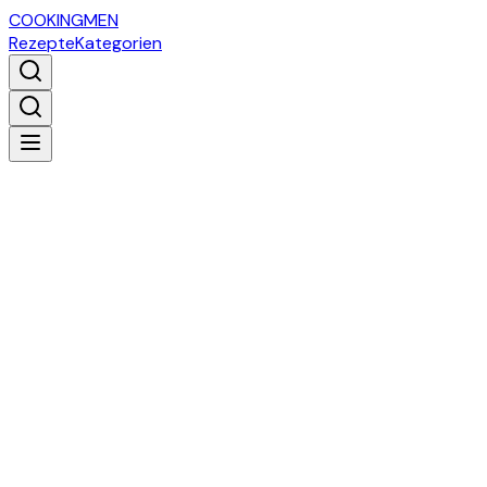
COOKING
MEN
Rezepte
Kategorien
COOKING
MEN
Einfache und leckere Rezepte für echte Männer.
Seit 2009.
Alle Rezepte entdecken
Beliebte
Rezepte
Unsere Top-Empfehlungen für dich